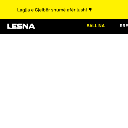
Lagjja e Gjelbër shumë afër jush! 🌳
BALLINA
RRE