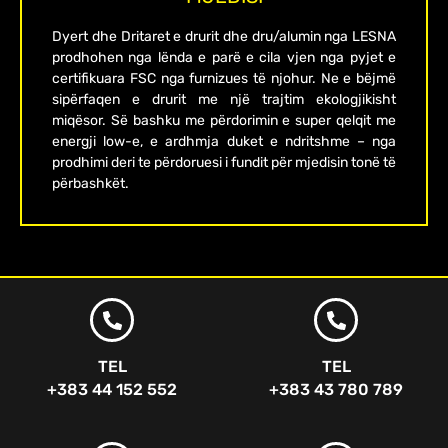
Dyert dhe Dritaret e drurit dhe dru/alumin nga LESNA
prodhohen nga lënda e parë e cila vjen nga pyjet e
certifikuara FSC nga furnizues të njohur. Ne e bëjmë
sipërfaqen e drurit me një trajtim ekologjikisht
miqësor. Së bashku me përdorimin e super qelqit me
energji low-e, e ardhmja duket e ndritshme – nga
prodhimi deri te përdoruesi i fundit për mjedisin tonë të
përbashkët.
TEL
TEL
+383 44 152 552
+383 43 780 789