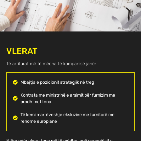
VLERAT
Të arriturat më të mëdha të kompanisë janë:
Mbajtja e pozicionit strategjik në treg
Kontrata me ministrinë e arsimit për furnizim me
prodhimet tona
Të kemi marrëveshje eksluzive me furnitorë me
renome europiane
Njëra ndër vlerat tona më të mëdha janë punonjësit e