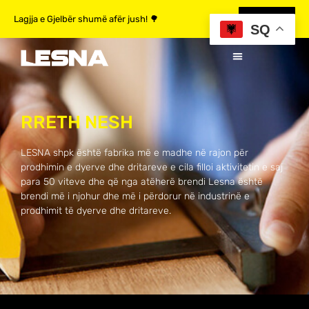
Lagjja e Gjelbër shumë afër jush! 🌳
MË SHUMË
SQ
RRETH NESH
LESNA shpk është fabrika më e madhe në rajon për
prodhimin e dyerve dhe dritareve e cila filloi aktivitetin e saj
para 50 viteve dhe që nga atëherë brendi Lesna është
brendi më i njohur dhe më i përdorur në industrinë e
prodhimit të dyerve dhe dritareve.