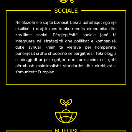
SOCIALE
Në filozofinë e saj të biznesit, Lesna udhëhiqet nga një
ekuilibër i drejtë mes konkurrencës ekonomike dhe
zhvillimit social. Përgjegjësitë sociale janë të
integruara në strategjitë dhe politikat e kompanisë,
duke synuar krijim të vlerave për kompaninë,
punonjësit si dhe shoqërinë në përgjithësi. Teknologjia
e përzgjedhur për ngritjen dhe funksionimin e rrjetit
përmbush maksimalisht standardet dhe direktivat e
Komunitetit Europian.
MJEDISI