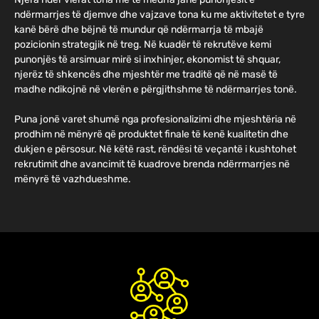
ndërmarrjes të djemve dhe vajzave tona ku me aktivitetet e tyre
kanë bërë dhe bëjnë të mundur që ndërmarrja të mbajë
pozicionin strategjik në treg. Në kuadër të rekrutëve kemi
punonjës të arsimuar mirë si inxhinjer, ekonomist të shquar,
njerëz të shkencës dhe mjeshtër me traditë që në masë të
madhe ndikojnë në vlerën e përgjithshme të ndërmarrjes tonë.
Puna jonë varet shumë nga profesionalizimi dhe mjeshtëria në
prodhim në mënyrë që produktet finale të kenë kualitetin dhe
dukjen e përsosur. Në këtë rast, rëndësi të veçantë i kushtohet
rekrutimit dhe avancimit të kuadrove brenda ndërrmarrjes në
mënyrë të vazhdueshme.