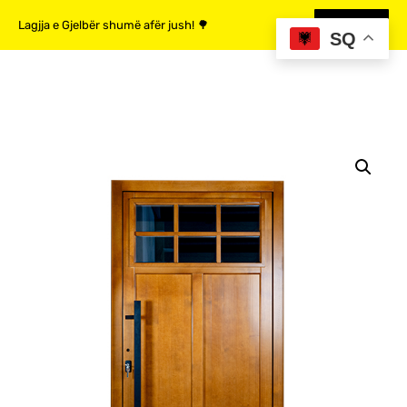
Lagjja e Gjelbër shumë afër jush! 🌳
MË SHUMË
SQ