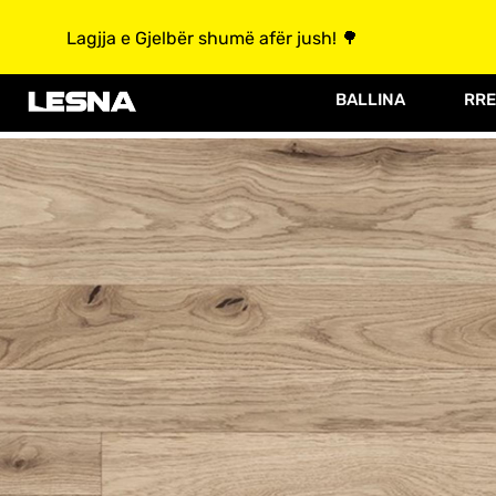
Lagjja e Gjelbër shumë afër jush! 🌳
BALLINA
RRE