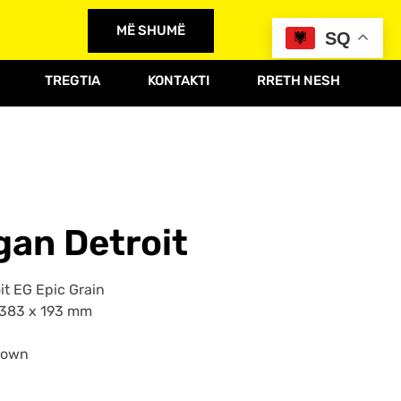
MË SHUMË
SQ
TREGTIA
KONTAKTI
RRETH NESH
gan Detroit
t EG Epic Grain
1383 x 193 mm
Down