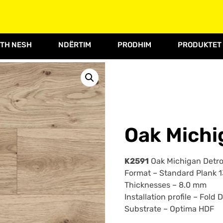
TH NESH
NDËRTIM
PRODHIM
PRODUKTET
Oak Michi
K2591
Oak Michigan Detroi
Format –
Standard Plank 
Thicknesses –
8.0 mm
Installation profile –
Fold 
Substrate –
Optima HDF