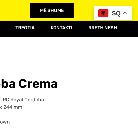
MË SHUMË
SQ
TREGTIA
KONTAKTI
RRETH NESH
oba Crema
 RC Royal Cordoba
 x 244 mm
Down