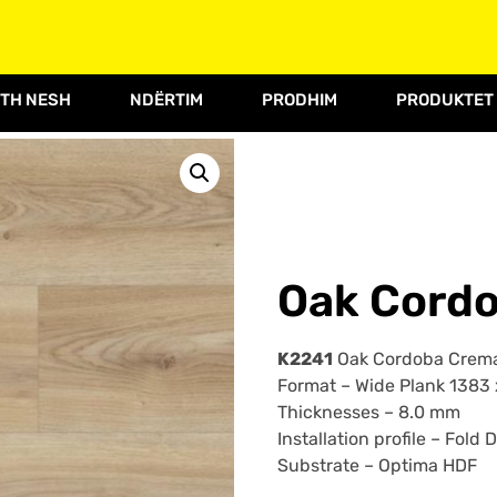
TH NESH
NDËRTIM
PRODHIM
PRODUKTET
Oak Cord
K2241
Oak Cordoba Crema
Format – Wide Plank 1383
Thicknesses –
8.0 mm
Installation profile –
Fold 
Substrate –
Optima HDF