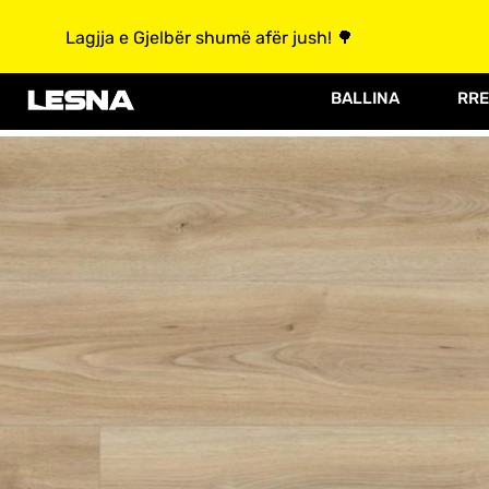
Lagjja e Gjelbër shumë afër jush! 🌳
BALLINA
RRE