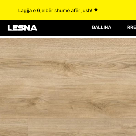
Lagjja e Gjelbër shumë afër jush! 🌳
BALLINA
RRE