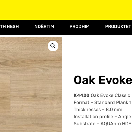
TH NESH
NDËRTIM
PRODHIM
PRODUKTET
Oak Evoke
K4420
Oak Evoke Classic 
Format –
Standard Plank 
Thicknesses –
8.0 mm
Installation profile –
Angle
Substrate –
AQUApro HDF