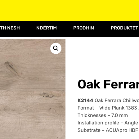
TH NESH
NDËRTIM
PRODHIM
PRODUKTET
Oak Ferra
K2144
Oak Ferrara Chillw
Format – Wide Plank 1383
Thicknesses –
7.0 mm
Installation profile –
Angle
Substrate –
AQUApro HDF