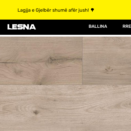
Lagjja e Gjelbër shumë afër jush! 🌳
BALLINA
RRE