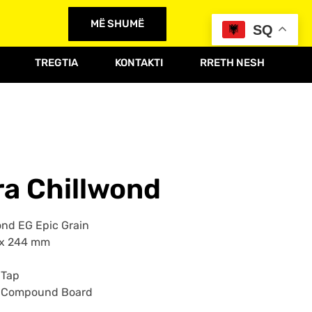
MË SHUMË
SQ
TREGTIA
KONTAKTI
RRETH NESH
ra Chillwond
ond EG Epic Grain
 x 244 mm
 Tap
 Compound Board