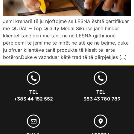
Jemi krenarë të ju njoftojmë se LESNA është çertifikuar
me QUDAL – Top Quality Medal Sikurse janë bindur
klientët tanë deri më tani, ne në LESNA gjithmonë
përpiqemi të jemi më të mirët në atë që ne bëjmë, duke
ju ofruar klientëve tanë produkte të klasit të lartë
botëror.Duke e vazhduar këtë traditë të përpjekjes […]
TEL
TEL
+383 44 152 552
+383 43 780 789