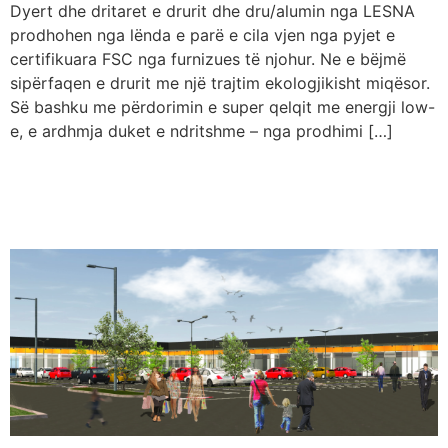
Dyert dhe dritaret e drurit dhe dru/alumin nga LESNA
prodhohen nga lënda e parë e cila vjen nga pyjet e
certifikuara FSC nga furnizues të njohur. Ne e bëjmë
sipërfaqen e drurit me një trajtim ekologjikisht miqësor.
Së bashku me përdorimin e super qelqit me energji low-
e, e ardhmja duket e ndritshme – nga prodhimi […]
Së shpejti në Kosovë hapet
Business Center “AVIOR”