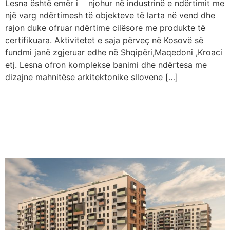
Lesna është emër i njohur në industrinë e ndërtimit me
një varg ndërtimesh të objekteve të larta në vend dhe
rajon duke ofruar ndërtime cilësore me produkte të
certifikuara. Aktivitetet e saja përveç në Kosovë së
fundmi janë zgjeruar edhe në Shqipëri,Maqedoni ,Kroaci
etj. Lesna ofron komplekse banimi dhe ndërtesa me
dizajne mahnitëse arkitektonike sllovene […]
Kompleksi me i ri banesor
dhe afarist nga LESNA në
lagjen Arbëria në Prishtinë