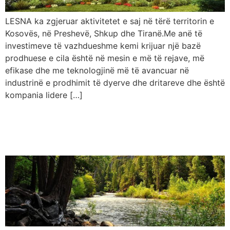
LESNA ka zgjeruar aktivitetet e saj në tërë territorin e
Kosovës, në Preshevë, Shkup dhe Tiranë.Me anë të
investimeve të vazhdueshme kemi krijuar një bazë
prodhuese e cila është në mesin e më të rejave, më
efikase dhe me teknologjinë më të avancuar në
industrinë e prodhimit të dyerve dhe dritareve dhe është
kompania lidere […]
Lesna kujdeset për
ambientin