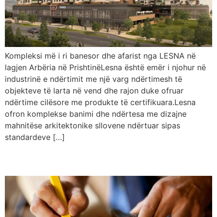
Kompleksi më i ri banesor dhe afarist nga LESNA në
lagjen Arbëria në PrishtinëLesna është emër i njohur në
industrinë e ndërtimit me një varg ndërtimesh të
objekteve të larta në vend dhe rajon duke ofruar
ndërtime cilësore me produkte të certifikuara.Lesna
ofron komplekse banimi dhe ndërtesa me dizajne
mahnitëse arkitektonike sllovene ndërtuar sipas
standardeve […]
Qudal – Njoftim