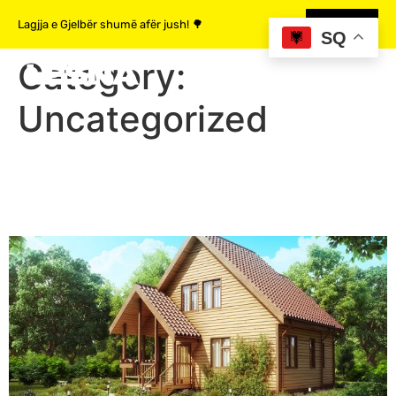
content
Lagjja e Gjelbër shumë afër jush! 🌳
MË SHUMË
SQ
Category:
Uncategorized
Lesna zgjeron aktivitetin e
saj